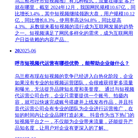
乌兰察布呼市短视频推广有几种模式，流量在哪里 客户
就在哪里，截至 2024年12月，我国网民规模10.67亿，同
比增长3.4%，其中短视频继续领跑大盘，用户规模10.12
亿，同比增长8.3%，使用率高达94.8%，同比提高
4.3%。从数据来看短视频的流行成为互联网发展的趋势
之一。‌短视频满足了网民多样化的需求，成为互联网用
户日益依赖的内容产品。
20
2025-06
呼市短视频代运营有哪些优势 ，能帮助企业做什么？
乌兰察布现在短视频的竞争已经进入白热化阶段，企业
如果没有专业的短视频运营团队，会很难获得更多流量
和曝光，无法提升品牌知名度和美誉度。 通过与短视频
代运营公司合作，企业只需要提供一个账号、拍摄内
容，就可以快速完成账号搭建并上线发布作品，并且抖
音代运营公司会有专业的团队为企业进行运营推广，在
短的时间内让企业品牌打造起来。 抖音作为当下热门的
短视频平台之一，不仅能为企业带来流量，还能提升产
品知名度，让用户对企业有更深入的了解。