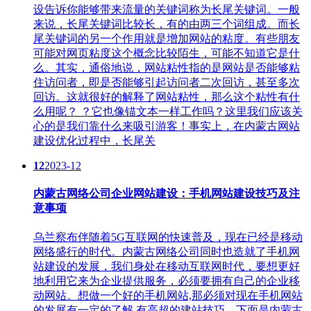
设​告诉你能够带来流量的关键词称为长尾关键词。一般
来说，长尾关键词比较长，有的由两三个词组成。而长
尾关键词的另一个作用就是增加网站的粘度。有些朋友
可能对网页粘度这个概念比较陌生，可能不知道它是什
么。其实，通俗地说，网站粘性指的是网站是否能够粘
住访问者，即是否能够引起访问者二次回访，甚至多次
回访。这就很好的解释了网站粘性，那么这个粘性有什
么用呢？ ？它也像锚文本一样工作吗？这里我们应该关
心的是我们靠什么来吸引游客！事实上，在内蒙古网站
建设优化过程中，长尾关
12
2023-12
内蒙古网络公司企业网站建设：手机网站建设技巧及注
意事项
乌兰察布伴随着5G互联网的快速普及，现在已经是移动
网络盛行的时代。内蒙古网络公司​同时也造就了手机网
站建设的发展，我们身处在移动互联网时代，要想更好
地利用它来为企业提供服务，必须要拥有自己的企业移
动网站。想做一个好的手机网站,那必须对现在手机网站
的发展有一定的了解,有高超的建站技巧，下面是内蒙古