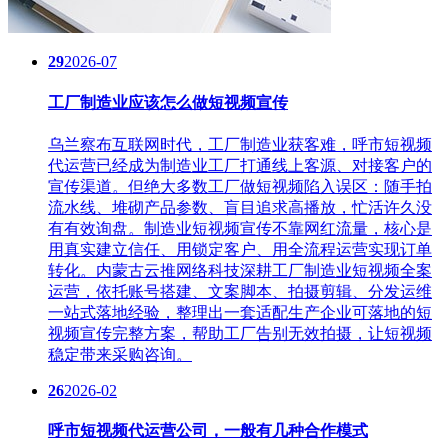
29
2026-07
工厂制造业应该怎么做短视频宣传
乌兰察布互联网时代，工厂制造业获客难，呼市短视频
代运营​已经成为制造业工厂打通线上客源、对接客户的
宣传渠道。但绝大多数工厂做短视频陷入误区：随手拍
流水线、堆砌产品参数、盲目追求高播放，忙活许久没
有有效询盘。制造业短视频宣传不靠网红流量，核心是
用真实建立信任、用锁定客户、用全流程运营实现订单
转化。内蒙古云推网络科技深耕工厂制造业短视频全案
运营，依托账号搭建、文案脚本、拍摄剪辑、分发运维
一站式落地经验，整理出一套适配生产企业可落地的短
视频宣传完整方案，帮助工厂告别无效拍摄，让短视频
稳定带来采购咨询。
26
2026-02
呼市短视频代运营公司，一般有几种合作模式