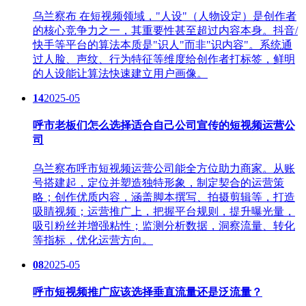
乌兰察布 在短视频领域，"人设"（人物设定）是创作者
的核心竞争力之一，其重要性甚至超过内容本身。抖音/
快手等平台的算法本质是"识人"而非"识内容"。系统通
过人脸、声纹、行为特征等维度给创作者打标签，鲜明
的人设能让算法快速建立用户画像。
14
2025-05
呼市老板们怎么选择适合自己公司宣传的短视频运营公
司
乌兰察布呼市短视频运营公司能全方位助力商家。从账
号搭建起，定位并塑造独特形象，制定契合的运营策
略；创作优质内容，涵盖脚本撰写、拍摄剪辑等，打造
吸睛视频；运营推广上，把握平台规则，提升曝光量，
吸引粉丝并增强粘性；监测分析数据，洞察流量、转化
等指标，优化运营方向。
08
2025-05
呼市短视频推广应该选择垂直流量还是泛流量？