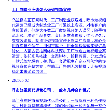
工厂制造业应该怎么做短视频宣传
乌兰察布互联网时代，工厂制造业获客难，呼市短视频
代运营​已经成为制造业工厂打通线上客源、对接客户的
宣传渠道。但绝大多数工厂做短视频陷入误区：随手拍
流水线、堆砌产品参数、盲目追求高播放，忙活许久没
有有效询盘。制造业短视频宣传不靠网红流量，核心是
用真实建立信任、用锁定客户、用全流程运营实现订单
转化。内蒙古云推网络科技深耕工厂制造业短视频全案
运营，依托账号搭建、文案脚本、拍摄剪辑、分发运维
一站式落地经验，整理出一套适配生产企业可落地的短
视频宣传完整方案，帮助工厂告别无效拍摄，让短视频
稳定带来采购咨询。
26
2026-02
呼市短视频代运营公司，一般有几种合作模式
乌兰察布呼市短视频代运营公司，一般就有三种合作模
式，种呢就是陪跑模式，我们会和你一起去参与一整个