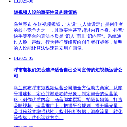
13
2025-06
短视频人设的重要性及构建策略
乌兰察布 在短视频领域，"人设"（人物设定）是创作者
的核心竞争力之一，其重要性甚至超过内容本身。抖音/
快手等平台的算法本质是"识人"而非"识内容"。系统通
过人脸、声纹、行为特征等维度给创作者打标签，鲜明
的人设能让算法快速建立用户画像。
14
2025-05
呼市老板们怎么选择适合自己公司宣传的短视频运营公
司
乌兰察布呼市短视频运营公司能全方位助力商家。从账
号搭建起，定位并塑造独特形象，制定契合的运营策
略；创作优质内容，涵盖脚本撰写、拍摄剪辑等，打造
吸睛视频；运营推广上，把握平台规则，提升曝光量，
吸引粉丝并增强粘性；监测分析数据，洞察流量、转化
等指标，优化运营方向。